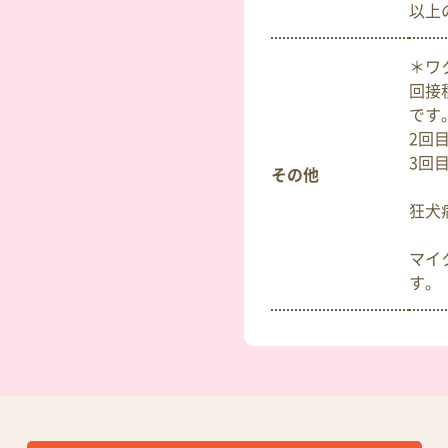
以上
＊ワ
回接
です
2回
3回目
その他
狂犬
マイ
す。