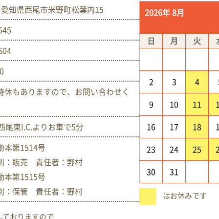
005 愛知県西尾市米野町松葉内15
2026年 8月
545
日
月
火
604
00
2
3
4
時休もありますので、お問い合わせく
9
10
11
西尾東I.C.よりお車で5分
16
17
18
本第1514号
23
24
25
別：販売 責任者：野村
30
31
本第1515号
別：保管 責任者：野村
はお休みです
しておりますので