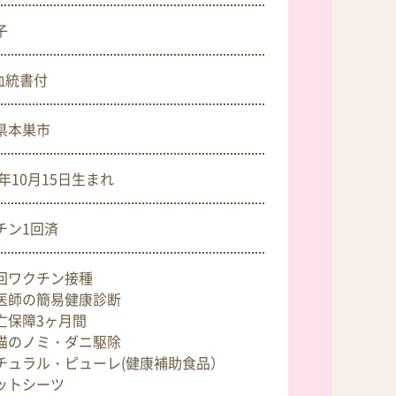
子
C血統書付
県本巣市
4年10月15日
生まれ
チン1回済
回ワクチン接種
医師の簡易健康診断
亡保障3ヶ月間
猫のノミ・ダニ駆除
チュラル・ピューレ(健康補助食品）
ットシーツ