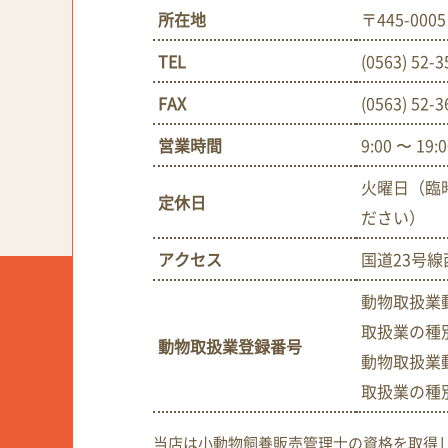
所在地
〒445-0
TEL
(0563) 52-3
FAX
(0563) 52-3
営業時間
9:00 〜 19:
火曜日（臨
定休日
ださい）
アクセス
国道23号線
動物取扱業動
取扱業の種
動物取扱業登録番号
動物取扱業動
取扱業の種
当店は小動物飼養販売管理士の資格を取得