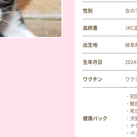
性別
女の
血統書
JK
出生地
岐阜
生年月日
202
ワクチン
ワク
・初
・獣
・死
健康パック
・犬
・ナ
・ペ