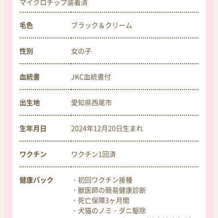
マイクロチップ装着済
毛色
ブラック＆クリーム
性別
女の子
血統書
JKC血統書付
出生地
愛知県西尾市
生年月日
2024年12月20日
生まれ
ワクチン
ワクチン1回済
健康パック
・初回ワクチン接種
・獣医師の簡易健康診断
・死亡保障3ヶ月間
・犬猫のノミ・ダニ駆除