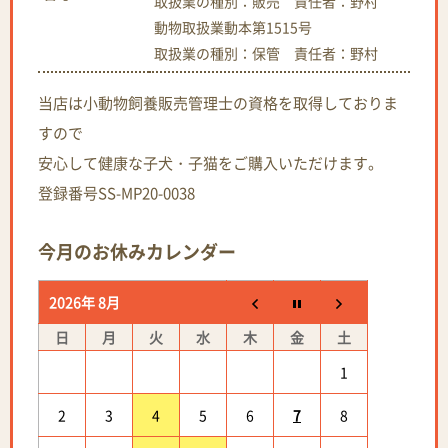
取扱業の種別：販売 責任者：野村
動物取扱業動本第1515号
取扱業の種別：保管 責任者：野村
当店は小動物飼養販売管理士の資格を取得しておりま
すので
安心して健康な子犬・子猫をご購入いただけます。
登録番号SS-MP20-0038
今月のお休みカレンダー
2026年 8月
日
月
火
水
木
金
土
1
2
3
4
5
6
7
8