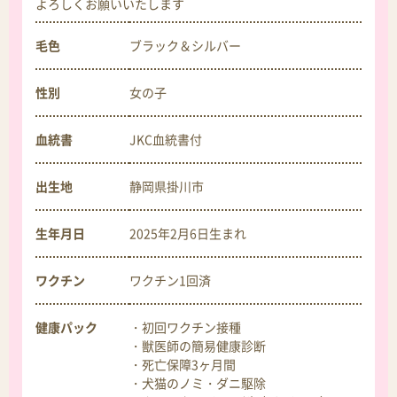
よろしくお願いいたします
毛色
ブラック＆シルバー
性別
女の子
血統書
JKC血統書付
出生地
静岡県掛川市
生年月日
2025年2月6日
生まれ
ワクチン
ワクチン1回済
健康パック
・初回ワクチン接種
・獣医師の簡易健康診断
・死亡保障3ヶ月間
・犬猫のノミ・ダニ駆除