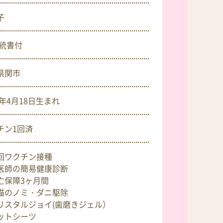
子
血統書付
県関市
6年4月18日
生まれ
チン1回済
回ワクチン接種
医師の簡易健康診断
亡保障3ヶ月間
猫のノミ・ダニ駆除
リスタルジョイ(歯磨きジェル）
ットシーツ