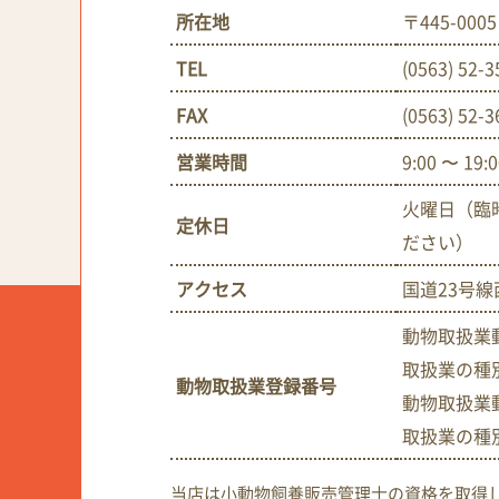
所在地
〒445-0
TEL
(0563) 52-3
FAX
(0563) 52-3
営業時間
9:00 〜 19:
火曜日（臨
定休日
ださい）
アクセス
国道23号線
動物取扱業動
取扱業の種
動物取扱業登録番号
動物取扱業動
取扱業の種
当店は小動物飼養販売管理士の資格を取得