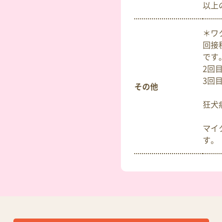
以上
＊ワ
回接
です
2回
3回目
その他
狂犬
マイ
す。