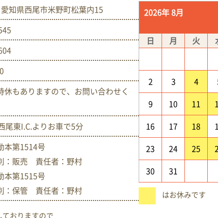
005 愛知県西尾市米野町松葉内15
2026年 8月
545
日
月
火
604
00
2
3
4
時休もありますので、お問い合わせく
9
10
11
西尾東I.C.よりお車で5分
16
17
18
本第1514号
23
24
25
別：販売 責任者：野村
30
31
本第1515号
別：保管 責任者：野村
はお休みです
しておりますので