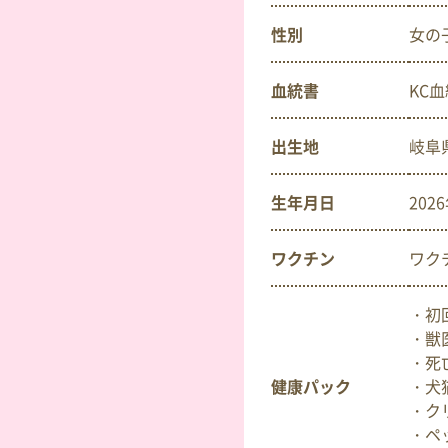
性別
女の
血統書
KC
出生地
岐阜
生年月日
202
ワクチン
ワク
・初
・獣
・死
健康パック
・犬
・ク
・ペ