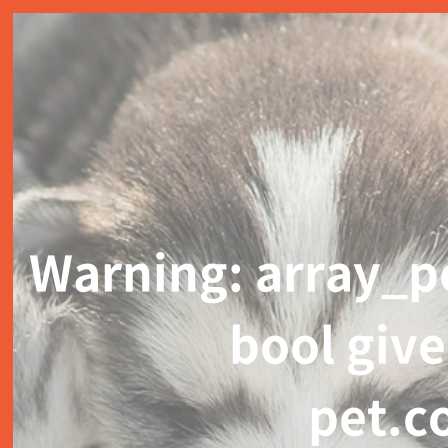
Warning
: array_p
bool give
pet.c