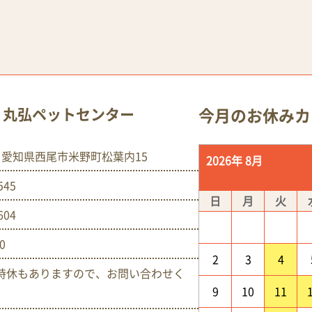
 丸弘ペットセンター
今月のお休みカ
005 愛知県西尾市米野町松葉内15
2026年 8月
545
日
月
火
604
00
2
3
4
時休もありますので、お問い合わせく
9
10
11