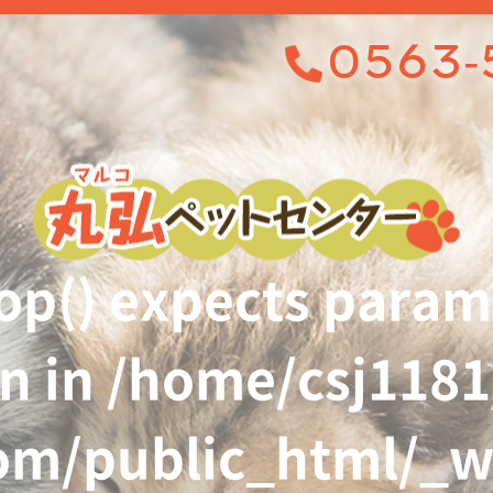
0563-
op() expects parame
n in
/home/csj118
om/public_html/_