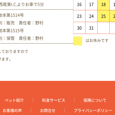
西尾東I.C.よりお車で5分
16
17
18
本第1514号
23
24
25
別：販売 責任者：野村
30
31
本第1515号
別：保管 責任者：野村
はお休みです
しておりますので
けます。
ペット紹介
料金サービス
保険について
お客様の声
お問合せ
プライバシーポリシー