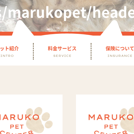
s/marukopet/heade
ット紹介
料金サービス
保険につい
INTRO
SERVICE
INSURANCE