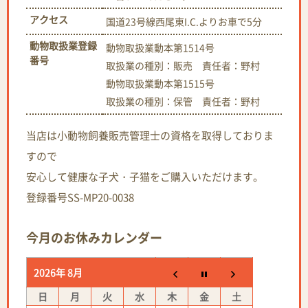
アクセス
国道23号線西尾東I.C.よりお車で5分
動物取扱業登録
動物取扱業動本第1514号
番号
取扱業の種別：販売 責任者：野村
動物取扱業動本第1515号
取扱業の種別：保管 責任者：野村
当店は小動物飼養販売管理士の資格を取得しておりま
すので
安心して健康な子犬・子猫をご購入いただけます。
登録番号SS-MP20-0038
今月のお休みカレンダー
2026年 8月
日
月
火
水
木
金
土