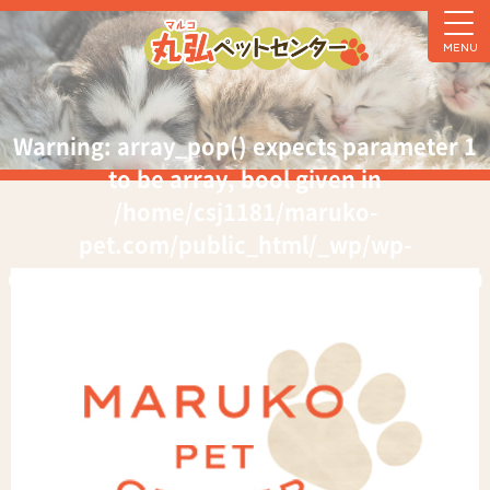
MENU
Warning
: array_pop() expects parameter 1
to be array, bool given in
/home/csj1181/maruko-
pet.com/public_html/_wp/wp-
content/themes/marukopet/header.php
on
line
92