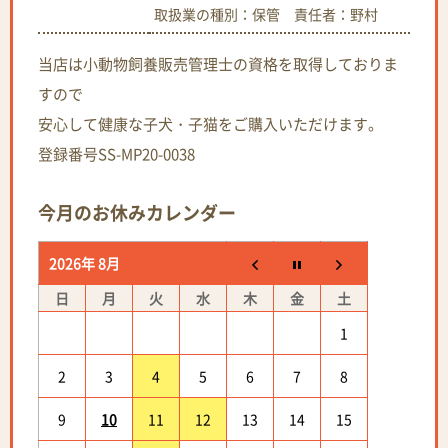
取扱業の種別：保管 責任者：野村
当店は小動物飼養販売管理士の資格を取得しておりま
すので
安心して健康な子犬・子猫をご購入いただけます。
登録番号SS-MP20-0038
今月のお休みカレンダー
2026年 8月
日
月
火
水
木
金
土
1
2
3
4
5
6
7
8
9
10
11
12
13
14
15